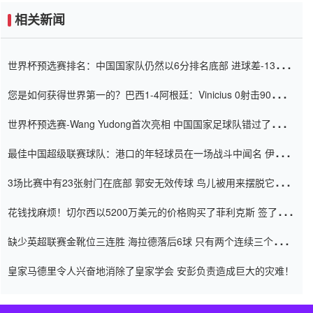
相关新闻
世界杯预选赛排名：中国国家队仍然以6分排名底部 进球差-13令人
震惊
您是如何获得世界第一的？巴西1-4阿根廷：Vinicius 0射击90分钟
内
世界杯预选赛-Wang Yudong首次亮相 中国国家足球队错过了世界
杯0-2
最佳中国超级联赛球队：港口的年轻球员在一场战斗中闻名 伊万放
弃了泰桑（Taishan）
3场比赛中有23张射门在底部 郭安无效传球 鸟儿被用来摆脱它
Setien痴迷于三名后卫
花钱找麻烦！切尔西以5200万美元的价格购买了菲利克斯 签了7年
并在半年内租了夏窗口
缺少英超联赛金靴位三连胜 海拉德落后6球 只有两个连续三个连续
三靴
皇家马德里令人兴奋地消除了皇家学会 安彭负责造成巨大的灾难！