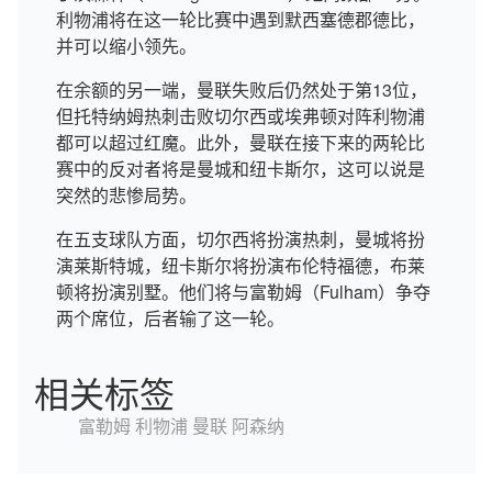
利物浦将在这一轮比赛中遇到默西塞德郡德比，
并可以缩小领先。
在余额的另一端，曼联失败后仍然处于第13位，
但托特纳姆热刺击败切尔西或埃弗顿对阵利物浦
都可以超过红魔。此外，曼联在接下来的两轮比
赛中的反对者将是曼城和纽卡斯尔，这可以说是
突然的悲惨局势。
在五支球队方面，切尔西将扮演热刺，曼城将扮
演莱斯特城，纽卡斯尔将扮演布伦特福德，布莱
顿将扮演别墅。他们将与富勒姆（Fulham）争夺
两个席位，后者输了这一轮。
相关标签
富勒姆
利物浦
曼联
阿森纳