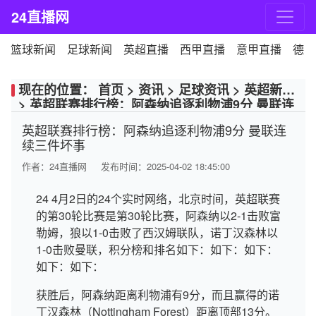
24直播网
篮球新闻
足球新闻
英超直播
西甲直播
意甲直播
德甲
现在的位置：
首页
>
资讯
>
足球资讯
>
英超新闻
>
英超联赛排行榜：阿森纳追逐利物浦9分 曼联连
续三件坏事
英超联赛排行榜：阿森纳追逐利物浦9分 曼联连
续三件坏事
作者：
24直播网
发布时间：2025-04-02 18:45:00
24 4月2日的24个实时网络，北京时间，英超联赛
的第30轮比赛是第30轮比赛，阿森纳以2-1击败富
勒姆，狼以1-0击败了西汉姆联队，诺丁汉森林以
1-0击败曼联，积分榜和排名如下：如下：如下：
如下：如下：
获胜后，阿森纳距离利物浦有9分，而且赢得的诺
丁汉森林（Nottingham Forest）距离顶部13分。