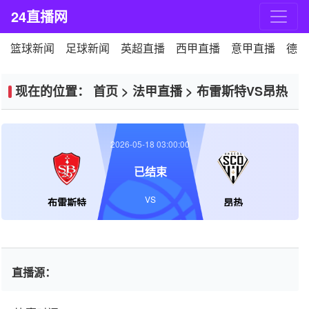
24直播网
篮球新闻
足球新闻
英超直播
西甲直播
意甲直播
德甲
现在的位置：
首页
>
法甲直播
>
布雷斯特VS昂热
2026-05-18 03:00:00
已结束
VS
布雷斯特
昂热
直播源：