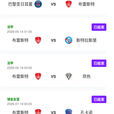
巴黎圣日耳曼
布雷斯特
VS
法甲
已结束
2026-05-14 01:00
布雷斯特
斯特拉斯堡
VS
法甲
已结束
2026-05-18 03:00
布雷斯特
昂热
VS
球会友谊
已结束
2026-07-19 00:00
布雷斯特
孔卡诺
VS