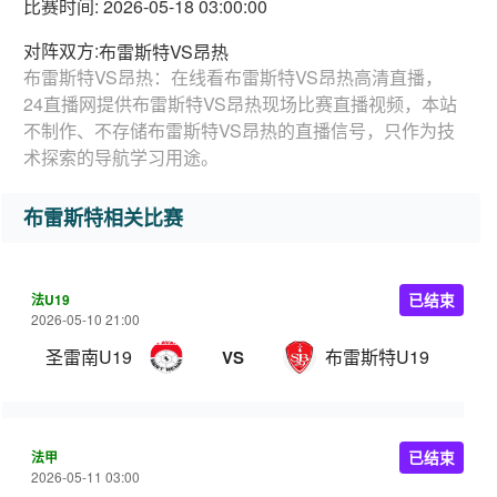
比赛时间: 2026-05-18 03:00:00
对阵双方:
布雷斯特VS昂热
布雷斯特VS昂热：在线看布雷斯特VS昂热高清直播，
24直播网提供布雷斯特VS昂热现场比赛直播视频，本站
不制作、不存储布雷斯特VS昂热的直播信号，只作为技
术探索的导航学习用途。
布雷斯特相关比赛
法U19
已结束
2026-05-10 21:00
圣雷南U19
布雷斯特U19
VS
法甲
已结束
2026-05-11 03:00