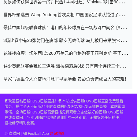
您是如何获得世界第一的？巴西1-4阿根廷：Vinicius 0射击90分钟
内
世界杯预选赛-Wang Yudong首次亮相 中国国家足球队错过了世界
杯0-2
最佳中国超级联赛球队：港口的年轻球员在一场战斗中闻名 伊万放
弃了泰桑（Taishan）
3场比赛中有23张射门在底部 郭安无效传球 鸟儿被用来摆脱它
Setien痴迷于三名后卫
花钱找麻烦！切尔西以5200万美元的价格购买了菲利克斯 签了7年
并在半年内租了夏窗口
缺少英超联赛金靴位三连胜 海拉德落后6球 只有两个连续三个连续
三靴
皇家马德里令人兴奋地消除了皇家学会 安彭负责造成巨大的灾难！
☯️欢迎莅临巴黎FCVS巴黎直播！☯️本站提供巴黎FCVS巴黎直播免费观看
服务，提供全天不间断24小时直播的巴黎FCVS巴黎无插件直播。本站郑重
承诺，全场巴黎FCVS巴黎高清直播免费观看立志做最好的巴黎FCVS巴黎
在线直播网，24小时随时随地通过我们的平台观看，无需安装任何插件，
轻松畅享精彩比赛。
24直播网 | All Football App
网站地图