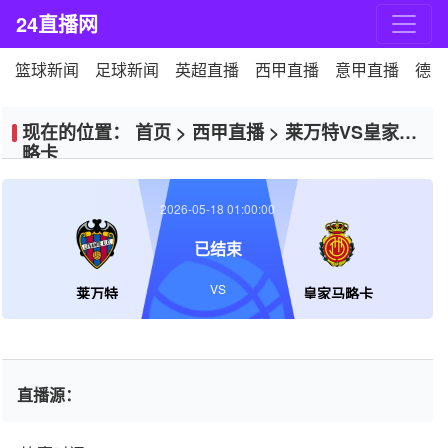
24直播网
篮球新闻
足球新闻
英超直播
西甲直播
意甲直播
德甲
现在的位置：
首页
>
西甲直播
>
莱万特VS皇家马
略卡
2026-05-18 01:00:00
已结束
VS
莱万特
皇家马略卡
直播源：