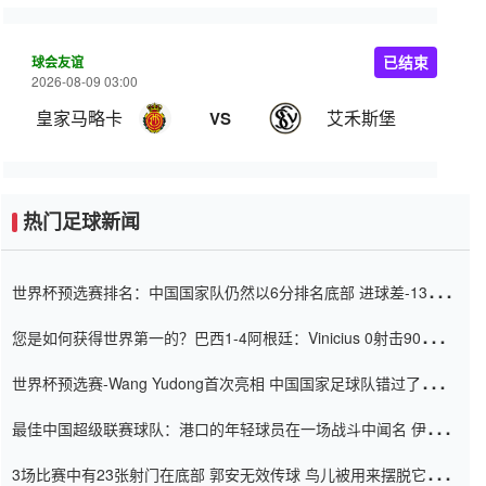
球会友谊
已结束
2026-08-09 03:00
皇家马略卡
艾禾斯堡
VS
热门足球新闻
世界杯预选赛排名：中国国家队仍然以6分排名底部 进球差-13令人
震惊
您是如何获得世界第一的？巴西1-4阿根廷：Vinicius 0射击90分钟
内
世界杯预选赛-Wang Yudong首次亮相 中国国家足球队错过了世界
杯0-2
最佳中国超级联赛球队：港口的年轻球员在一场战斗中闻名 伊万放
弃了泰桑（Taishan）
3场比赛中有23张射门在底部 郭安无效传球 鸟儿被用来摆脱它