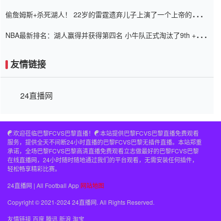
老板
偷詹姆斯+杀死湖人！ 22岁的雷霆遗弃儿子上演了一个上帝的剧
本：疯狂的反击争夺1亿元人民币的合同
NBA最新排名：湖人赢得并获得第四名 小牛队正式淘汰了9th + 76
人
友情链接
24直播网
☯️欢迎莅临巴黎FCVS巴黎直播！☯️本站提供巴黎FCVS巴黎直播免费观看
服务，提供全天不间断24小时直播的巴黎FCVS巴黎无插件直播。本站郑重
承诺，全场巴黎FCVS巴黎高清直播免费观看立志做最好的巴黎FCVS巴黎
在线直播网，24小时随时随地通过我们的平台观看，无需安装任何插件，
轻松畅享精彩比赛。
24直播网 | All Football App
网站地图
Copyright © 2021-2024 24直播网. All Rights Reserved.
友情链接
百度
腾讯
新浪
淘宝