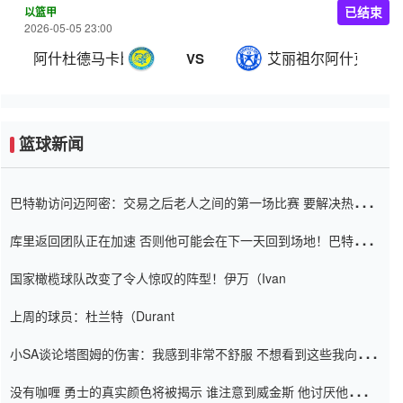
以篮甲
已结束
2026-05-05 23:00
阿什杜德马卡比
艾丽祖尔阿什克伦
VS
篮球新闻
巴特勒访问迈阿密：交易之后老人之间的第一场比赛 要解决热情的
怨恨
库里返回团队正在加速 否则他可能会在下一天回到场地！巴特勒迈
阿密的纸牌游戏引起了人们的关注
国家橄榄球队改变了令人惊叹的阵型！伊万（Ivan
上周的球员：杜兰特（Durant
小SA谈论塔图姆的伤害：我感到非常不舒服 不想看到这些我向他
道歉
没有咖喱 勇士的真实颜色将被揭示 谁注意到威金斯 他讨厌他的老