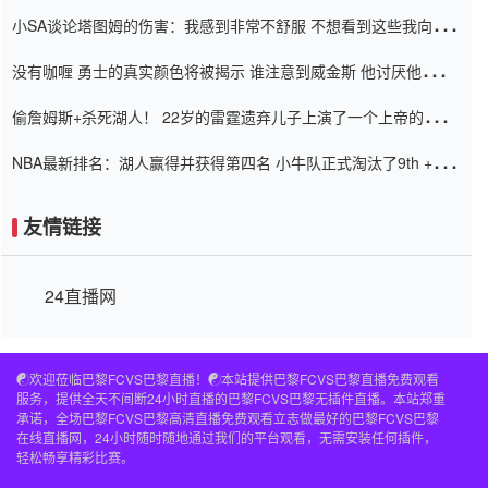
小SA谈论塔图姆的伤害：我感到非常不舒服 不想看到这些我向他
道歉
没有咖喱 勇士的真实颜色将被揭示 谁注意到威金斯 他讨厌他的老
老板
偷詹姆斯+杀死湖人！ 22岁的雷霆遗弃儿子上演了一个上帝的剧
本：疯狂的反击争夺1亿元人民币的合同
NBA最新排名：湖人赢得并获得第四名 小牛队正式淘汰了9th + 76
人
友情链接
24直播网
☯️欢迎莅临巴黎FCVS巴黎直播！☯️本站提供巴黎FCVS巴黎直播免费观看
服务，提供全天不间断24小时直播的巴黎FCVS巴黎无插件直播。本站郑重
承诺，全场巴黎FCVS巴黎高清直播免费观看立志做最好的巴黎FCVS巴黎
在线直播网，24小时随时随地通过我们的平台观看，无需安装任何插件，
轻松畅享精彩比赛。