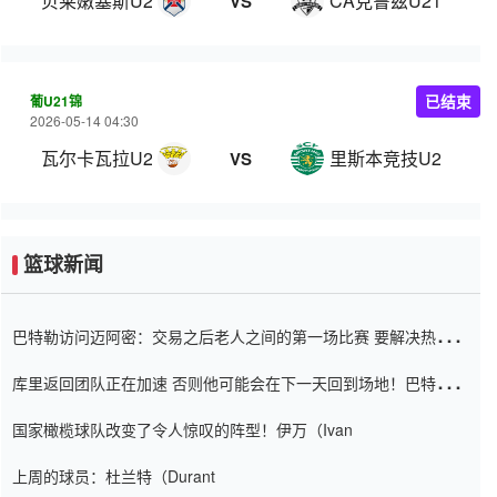
贝莱嫩塞斯U21
CA克鲁兹U21
VS
葡U21锦
已结束
2026-05-14 04:30
瓦尔卡瓦拉U21
里斯本竞技U21
VS
篮球新闻
巴特勒访问迈阿密：交易之后老人之间的第一场比赛 要解决热情的
怨恨
库里返回团队正在加速 否则他可能会在下一天回到场地！巴特勒迈
阿密的纸牌游戏引起了人们的关注
国家橄榄球队改变了令人惊叹的阵型！伊万（Ivan
上周的球员：杜兰特（Durant