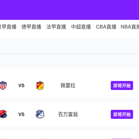
意甲直播
德甲直播
法甲直播
中超直播
CBA直播
NBA直
佩雷拉
VS
即将开始
百万富翁
VS
即将开始