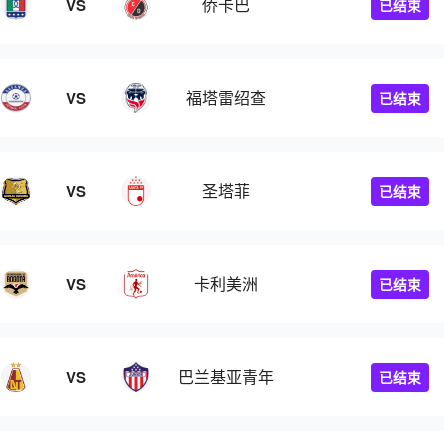
侨卡巴
VS
已结束
福塔雷绍查
VS
已结束
圣塔菲
VS
已结束
卡利美洲
VS
已结束
巴兰基亚青年
VS
已结束