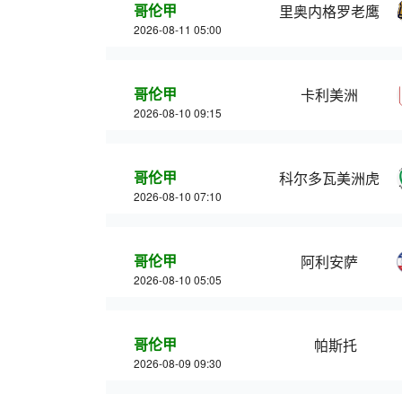
哥伦甲
里奥内格罗老鹰
2026-08-11 05:00
哥伦甲
卡利美洲
2026-08-10 09:15
哥伦甲
科尔多瓦美洲虎
2026-08-10 07:10
哥伦甲
阿利安萨
2026-08-10 05:05
哥伦甲
帕斯托
2026-08-09 09:30