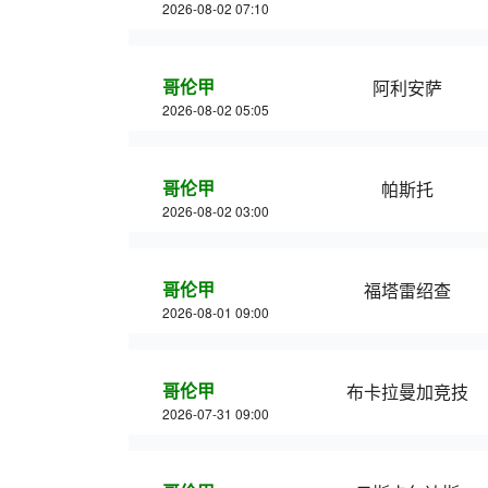
2026-08-02 07:10
哥伦甲
阿利安萨
2026-08-02 05:05
哥伦甲
帕斯托
2026-08-02 03:00
哥伦甲
福塔雷绍查
2026-08-01 09:00
哥伦甲
布卡拉曼加竞技
2026-07-31 09:00