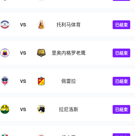
托利马体育
VS
已结束
里奥内格罗老鹰
VS
已结束
佩雷拉
VS
已结束
拉尼洛斯
VS
已结束