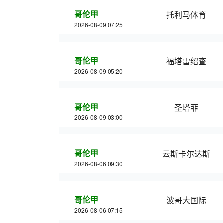
哥伦甲
托利马体育
2026-08-09 07:25
哥伦甲
福塔雷绍查
2026-08-09 05:20
哥伦甲
圣塔菲
2026-08-09 03:00
哥伦甲
云斯卡尔达斯
2026-08-06 09:30
哥伦甲
波哥大国际
2026-08-06 07:15