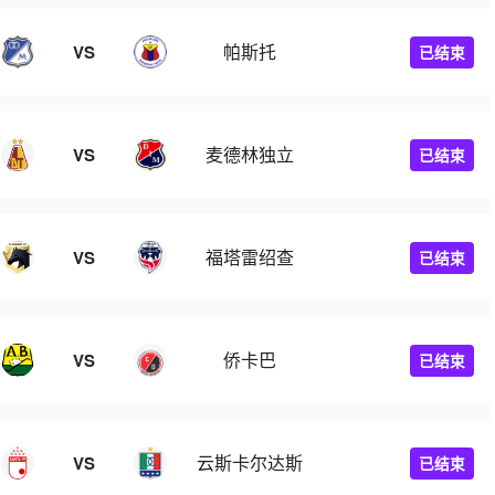
帕斯托
VS
已结束
麦德林独立
VS
已结束
福塔雷绍查
VS
已结束
侨卡巴
VS
已结束
云斯卡尔达斯
VS
已结束