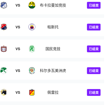
布卡拉曼加竞技
VS
已结束
帕斯托
VS
已结束
国民竞技
VS
已结束
科尔多瓦美洲虎
VS
已结束
佩雷拉
VS
已结束