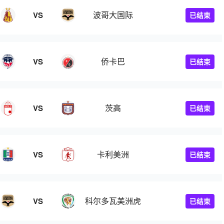
波哥大国际
VS
已结束
侨卡巴
VS
已结束
茨高
VS
已结束
卡利美洲
VS
已结束
科尔多瓦美洲虎
VS
已结束